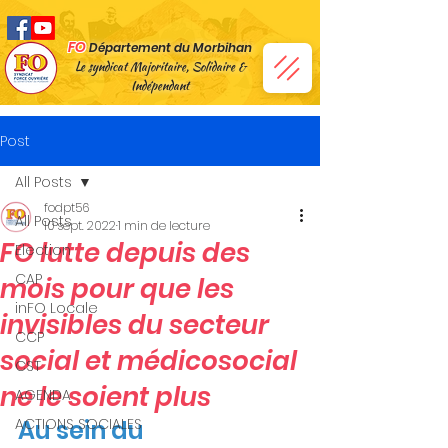
FO
Département du Morbihan
Le syndicat Majoritaire, Solidaire &
Indépendant
Post
All Posts
fodpt56
All Posts
10 sept. 2022
1 min de lecture
FO lutte depuis des
Election
CAP
mois pour que les
inFO Locale
invisibles du secteur
CCP
social et médicosocial
CST
ne le soient plus
AGENDA
ACTIONS SOCIALES
Au sein du 