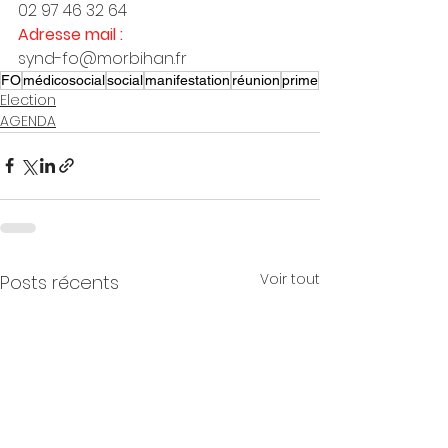
02 97 46 32 64
Adresse mail :
synd-fo@morbihan.fr
FO
médicosocial
social
manifestation
réunion
prime
Election
AGENDA
Voir tout
Posts récents