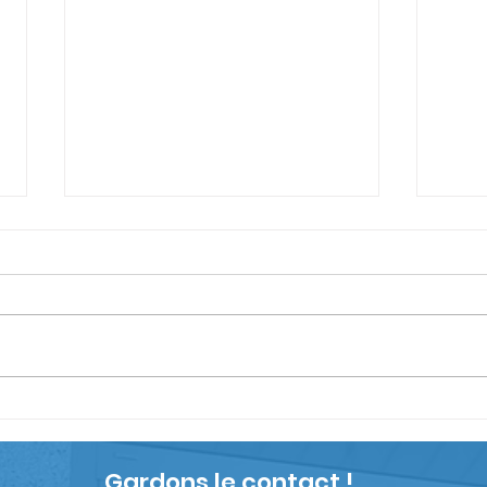
Contractuels, faites le
Bon
point sur votre situation
Tout
FO Morbihan vous aide à
Forc
analyser votre situation. Les
dépa
types de contrats : Le contrat
vous
pour Accroissement
anné
Temporaire d’Activité : C e
reve
contrat ATA repose sur
Accor
l'article L332-23-1, avec une
prot
Gardons le contact !