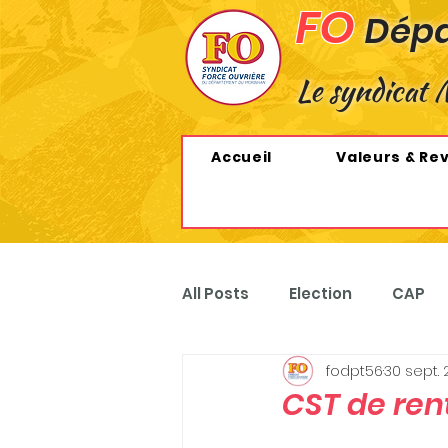
FO
Dépa
Le syndicat 
Accueil
Valeurs & Re
All Posts
Election
CAP
fodpt56
30 sept.
MOBILISATIONS
REVENDI
CST de rent