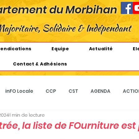
rtement du Morbihan
Majoritaire, Solidaire & Indépendant
vendications
Equipe
Actualité
El
Contact & Adhésions
inFO Locale
CCP
CST
AGENDA
ACTIO
 2024
1 min de lecture
CATIONS
rée, la liste de FOurniture est 