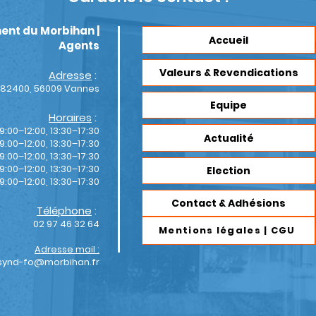
comp
parit
ent du Morbihan |
Accueil
Agents
Valeurs & Revendications
Adresse
:
 82400, 56009 Vannes
Equipe
Horaires
:
09:00–12:00, 13:30–17:30
Actualité
9:00–12:00, 13:30–17:30
9:00–12:00, 13:30–17:30
09:00–12:00, 13:30–17:30
Election
9:00–12:00, 13:30–17:30
Contact & Adhésions
Téléphone
:
02 97 46 32 64
Mentions légales | CGU
Adresse mail :
synd-fo@morbihan.fr