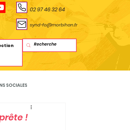
02 97 46 32 64
synd-fo@morbihan.fr
ection
NS SOCIALES
prête !