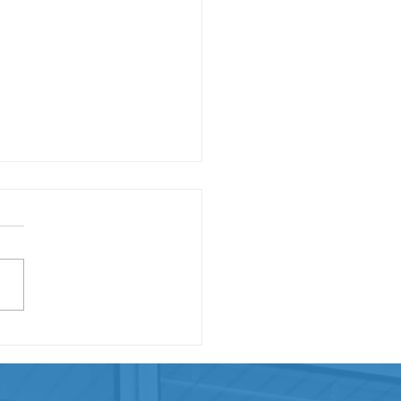
ne Année 2026 à
es et Tous
e Ouvrière du
rtement du Morbihan
 souhaite une très belle
e 2026 autour de nos
ndications et notamment
d collectif sur la
ection sociale